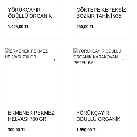
YÖRÜKÇAYIR
GÖKTEPE KEPEKSİZ
ÖDÜLLÜ ORGANİK
BOZKIR TAHİNİ 935
POLİFLORALI SÜZME
GR
1.425,00 TL
250,00 TL
BAL 850 GR
ERMENEK PEKMEZ
YÖRÜKÇAYIR
HELVASI 700 GR
ÖDÜLLÜ ORGANİK
KARAKOVAN PETEK
300,00 TL
1.950,00 TL
BAL