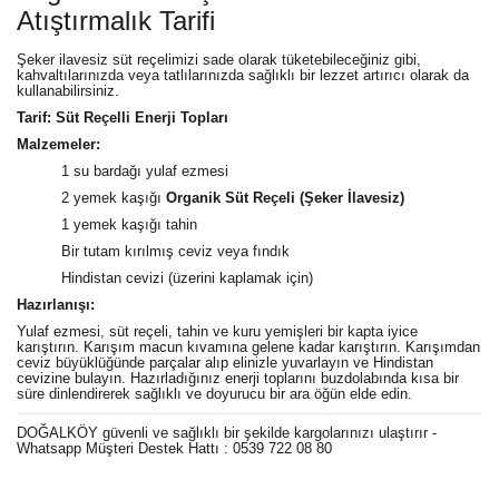
Atıştırmalık Tarifi
Şeker ilavesiz süt reçelimizi sade olarak tüketebileceğiniz gibi,
kahvaltılarınızda veya tatlılarınızda sağlıklı bir lezzet artırıcı olarak da
kullanabilirsiniz.
Tarif: Süt Reçelli Enerji Topları
Malzemeler:
1 su bardağı yulaf ezmesi
2 yemek kaşığı
Organik Süt Reçeli (Şeker İlavesiz)
1 yemek kaşığı tahin
Bir tutam kırılmış ceviz veya fındık
Hindistan cevizi (üzerini kaplamak için)
Hazırlanışı:
Yulaf ezmesi, süt reçeli, tahin ve kuru yemişleri bir kapta iyice
karıştırın. Karışım macun kıvamına gelene kadar karıştırın. Karışımdan
ceviz büyüklüğünde parçalar alıp elinizle yuvarlayın ve Hindistan
cevizine bulayın. Hazırladığınız enerji toplarını buzdolabında kısa bir
süre dinlendirerek sağlıklı ve doyurucu bir ara öğün elde edin.
DOĞALKÖY güvenli ve sağlıklı bir şekilde kargolarınızı ulaştırır -
Whatsapp Müşteri Destek Hattı : 0539 722 08 80