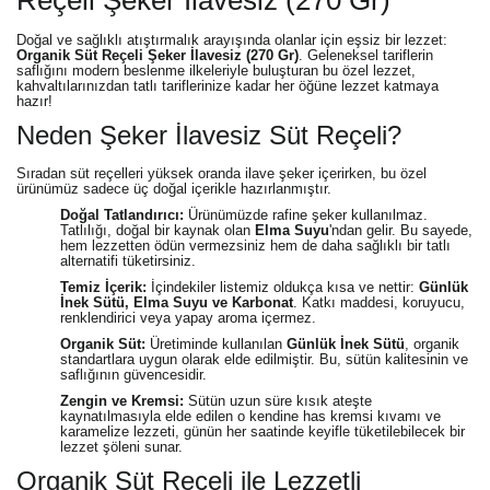
Doğal ve sağlıklı atıştırmalık arayışında olanlar için eşsiz bir lezzet:
Organik Süt Reçeli Şeker İlavesiz (270 Gr)
. Geleneksel tariflerin
saflığını modern beslenme ilkeleriyle buluşturan bu özel lezzet,
kahvaltılarınızdan tatlı tariflerinize kadar her öğüne lezzet katmaya
hazır!
Neden Şeker İlavesiz Süt Reçeli?
Sıradan süt reçelleri yüksek oranda ilave şeker içerirken, bu özel
ürünümüz sadece üç doğal içerikle hazırlanmıştır.
Doğal Tatlandırıcı:
Ürünümüzde rafine şeker kullanılmaz.
Tatlılığı, doğal bir kaynak olan
Elma Suyu
'ndan gelir. Bu sayede,
hem lezzetten ödün vermezsiniz hem de daha sağlıklı bir tatlı
alternatifi tüketirsiniz.
Temiz İçerik:
İçindekiler listemiz oldukça kısa ve nettir:
Günlük
İnek Sütü, Elma Suyu ve Karbonat
. Katkı maddesi, koruyucu,
renklendirici veya yapay aroma içermez.
Organik Süt:
Üretiminde kullanılan
Günlük İnek Sütü
, organik
standartlara uygun olarak elde edilmiştir. Bu, sütün kalitesinin ve
saflığının güvencesidir.
Zengin ve Kremsi:
Sütün uzun süre kısık ateşte
kaynatılmasıyla elde edilen o kendine has kremsi kıvamı ve
karamelize lezzeti, günün her saatinde keyifle tüketilebilecek bir
lezzet şöleni sunar.
Organik Süt Reçeli ile Lezzetli