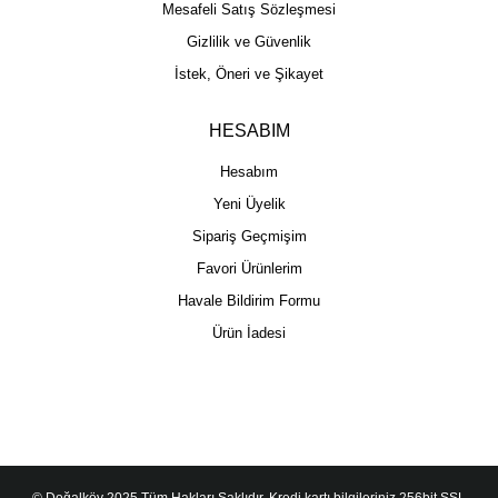
Mesafeli Satış Sözleşmesi
Gizlilik ve Güvenlik
İstek, Öneri ve Şikayet
HESABIM
Hesabım
Yeni Üyelik
Sipariş Geçmişim
Favori Ürünlerim
Havale Bildirim Formu
Ürün İadesi
© Doğalköy 2025 Tüm Hakları Saklıdır. Kredi kartı bilgileriniz 256bit SSL