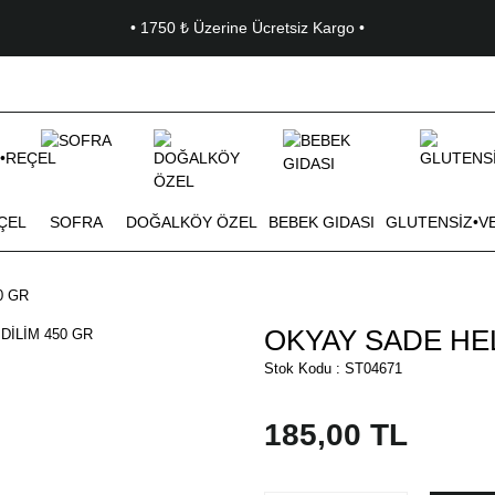
• 1750 ₺ Üzerine Ücretsiz Kargo •
ÇEL
SOFRA
DOĞALKÖY ÖZEL
BEBEK GIDASI
GLUTENSİZ•V
0 GR
OKYAY SADE HEL
Stok Kodu : ST04671
185,00 TL