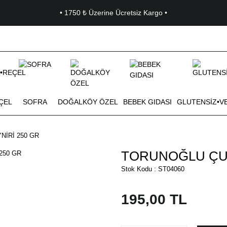
• 1750 ₺ Üzerine Ücretsiz Kargo •
ÇEL
SOFRA
DOĞALKÖY ÖZEL
BEBEK GIDASI
GLUTENSİZ•V
İRİ 250 GR
TORUNOĞLU ÇUB
Stok Kodu : ST04060
195,00 TL