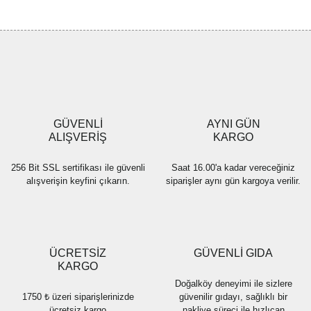
GÜVENLİ
AYNI GÜN
ALIŞVERİŞ
KARGO
256 Bit SSL sertifikası ile güvenli
Saat 16.00'a kadar vereceğiniz
alışverişin keyfini çıkarın.
siparişler aynı gün kargoya verilir.
ÜCRETSİZ
GÜVENLİ GIDA
KARGO
Doğalköy deneyimi ile sizlere
1750 ₺ üzeri siparişlerinizde
güvenilir gıdayı, sağlıklı bir
ücretsiz kargo
nakliye süreci ile hızlıcan