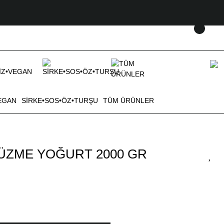
EGAN
SİRKE•SOS•ÖZ•TURŞU
TÜM ÜRÜNLER
ÜZME YOĞURT 2000 GR