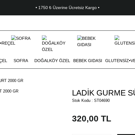
• 1750 ₺ Üzerine Ücretsiz Kargo •
ÇEL
SOFRA
DOĞALKÖY ÖZEL
BEBEK GIDASI
GLUTENSİZ•V
RT 2000 GR
LADİK GURME S
Stok Kodu : ST04690
320,00 TL