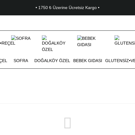
• 1750 ₺ Üzerine Ücretsiz Kargo •
ÇEL
SOFRA
DOĞALKÖY ÖZEL
BEBEK GIDASI
GLUTENSİZ•V