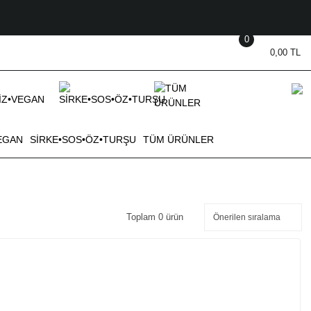
0
0,00 TL
EGAN
SİRKE•SOS•ÖZ•TURŞU
TÜM ÜRÜNLER
Toplam 0 ürün