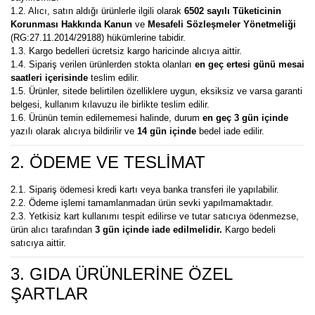
1.2. Alıcı, satın aldığı ürünlerle ilgili olarak
6502 sayılı Tüketicinin
Korunması Hakkında Kanun
ve
Mesafeli Sözleşmeler Yönetmeliği
(RG:27.11.2014/29188) hükümlerine tabidir.
1.3. Kargo bedelleri ücretsiz kargo haricinde alıcıya aittir.
1.4. Sipariş verilen ürünlerden stokta olanları
en geç ertesi günü mesai
saatleri içerisinde
teslim edilir.
1.5. Ürünler, sitede belirtilen özelliklere uygun, eksiksiz ve varsa garanti
belgesi, kullanım kılavuzu ile birlikte teslim edilir.
1.6. Ürünün temin edilememesi halinde, durum
en geç 3 gün içinde
yazılı olarak alıcıya bildirilir ve
14 gün içinde
bedel iade edilir.
2. ÖDEME VE TESLİMAT
2.1. Sipariş ödemesi kredi kartı veya banka transferi ile yapılabilir.
2.2. Ödeme işlemi tamamlanmadan ürün sevki yapılmamaktadır.
2.3. Yetkisiz kart kullanımı tespit edilirse ve tutar satıcıya ödenmezse,
ürün alıcı tarafından
3 gün içinde iade edilmelidir.
Kargo bedeli
satıcıya aittir.
3. GIDA ÜRÜNLERİNE ÖZEL
ŞARTLAR