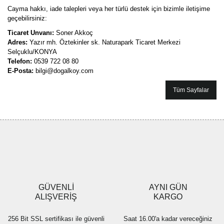
Cayma hakkı, iade talepleri veya her türlü destek için bizimle iletişime
geçebilirsiniz:
Ticaret Unvanı:
Soner Akkoç
Adres:
Yazır mh. Öztekinler sk. Naturapark Ticaret Merkezi
Selçuklu/KONYA
Telefon:
0539 722 08 80
E-Posta:
bilgi@dogalkoy.com
Tüm Sayfalar
GÜVENLİ
AYNI GÜN
ALIŞVERİŞ
KARGO
256 Bit SSL sertifikası ile güvenli
Saat 16.00'a kadar vereceğiniz