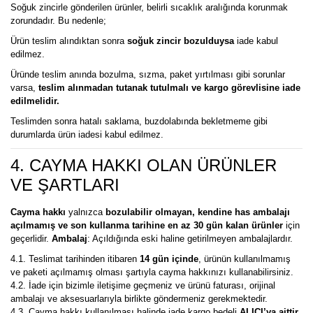
Soğuk zincirle gönderilen ürünler, belirli sıcaklık aralığında korunmak
zorundadır. Bu nedenle;
Ürün teslim alındıktan sonra
soğuk zincir bozulduysa
iade kabul
edilmez.
Üründe teslim anında bozulma, sızma, paket yırtılması gibi sorunlar
varsa,
teslim alınmadan tutanak tutulmalı ve kargo görevlisine iade
edilmelidir.
Teslimden sonra hatalı saklama, buzdolabında bekletmeme gibi
durumlarda ürün iadesi kabul edilmez.
4. CAYMA HAKKI OLAN ÜRÜNLER
VE ŞARTLARI
Cayma hakkı
yalnızca
bozulabilir olmayan, kendine has ambalajı
açılmamış ve son kullanma tarihine en az 30 gün kalan ürünler
için
geçerlidir.
Ambalaj
: Açıldığında eski haline getirilmeyen ambalajlardır.
4.1. Teslimat tarihinden itibaren
14 gün içinde
, ürünün kullanılmamış
ve paketi açılmamış olması şartıyla cayma hakkınızı kullanabilirsiniz.
4.2. İade için bizimle iletişime geçmeniz ve ürünü faturası, orijinal
ambalajı ve aksesuarlarıyla birlikte göndermeniz gerekmektedir.
4.3. Cayma hakkı kullanılması halinde iade kargo bedeli
ALICI’ya aittir.